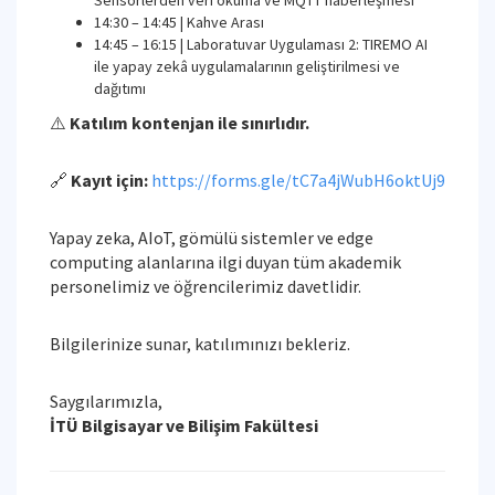
Sensörlerden veri okuma ve MQTT haberleşmesi
14:30 – 14:45 | Kahve Arası
14:45 – 16:15 | Laboratuvar Uygulaması 2: TIREMO AI
ile yapay zekâ uygulamalarının geliştirilmesi ve
dağıtımı
⚠️
Katılım kontenjan ile sınırlıdır.
🔗
Kayıt için:
https://forms.gle/tC7a4jWubH6oktUj9
Yapay zeka, AIoT, gömülü sistemler ve edge
computing alanlarına ilgi duyan tüm akademik
personelimiz ve öğrencilerimiz davetlidir.
Bilgilerinize sunar, katılımınızı bekleriz.
Saygılarımızla,
İTÜ Bilgisayar ve Bilişim Fakültesi