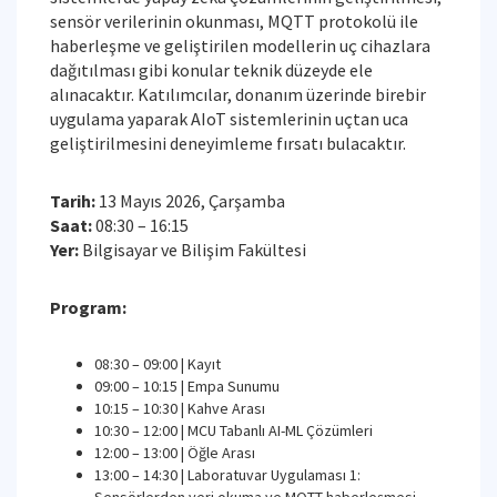
sensör verilerinin okunması, MQTT protokolü ile
haberleşme ve geliştirilen modellerin uç cihazlara
dağıtılması gibi konular teknik düzeyde ele
alınacaktır. Katılımcılar, donanım üzerinde birebir
uygulama yaparak AIoT sistemlerinin uçtan uca
geliştirilmesini deneyimleme fırsatı bulacaktır.
Tarih:
13 Mayıs 2026, Çarşamba
Saat:
08:30 – 16:15
Yer:
Bilgisayar ve Bilişim Fakültesi
Program:
08:30 – 09:00 | Kayıt
09:00 – 10:15 | Empa Sunumu
10:15 – 10:30 | Kahve Arası
10:30 – 12:00 | MCU Tabanlı AI-ML Çözümleri
12:00 – 13:00 | Öğle Arası
13:00 – 14:30 | Laboratuvar Uygulaması 1: