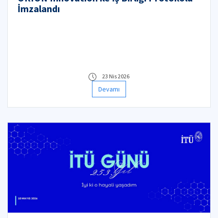
İmzalandı
23 Nis 2026
Devamı