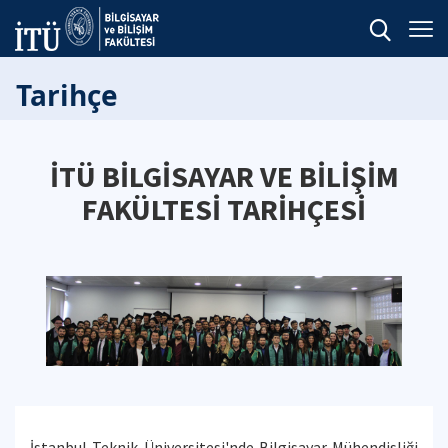
Tarihçe
İTÜ BİLGİSAYAR VE BİLİŞİM
FAKÜLTESİ TARİHÇESİ
İstanbul Teknik Üniversitesi'nde Bilgisayar Mühendisliği