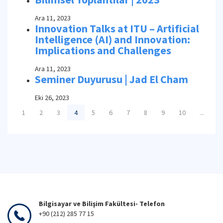
Ara 11, 2023
Innovation Talks at ITU – Artificial
Intelligence (AI) and Innovation:
Implications and Challenges
Ara 11, 2023
Seminer Duyurusu | Jad El Cham
Eki 26, 2023
1
2
3
4
5
6
7
8
9
10
...
Bilgisayar ve Bilişim Fakültesi- Telefon
+90 (212) 285 77 15