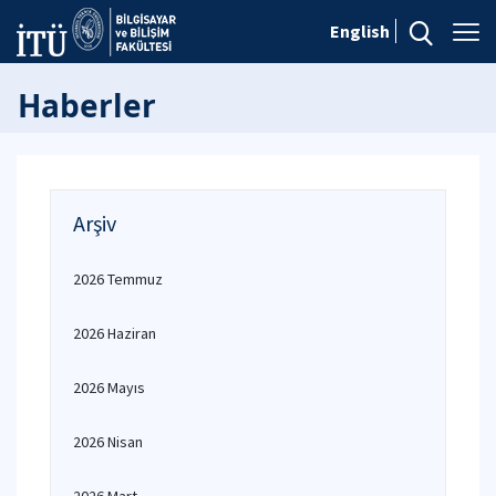
English
Haberler
Arşiv
2026 Temmuz
2026 Haziran
2026 Mayıs
2026 Nisan