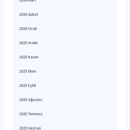
2026 Mart
2026 Şubat
2026 Ocak
2025 Aralık
2025 Kasım
2025 Ekim
2025 Eylül
2025 Ağustos
2025 Temmuz
2025 Haziran