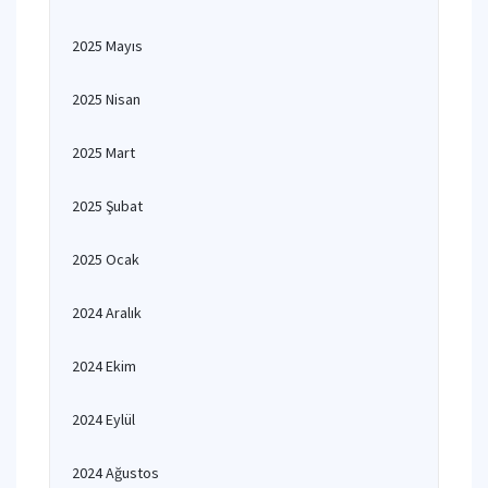
2025 Mayıs
2025 Nisan
2025 Mart
2025 Şubat
2025 Ocak
2024 Aralık
2024 Ekim
2024 Eylül
2024 Ağustos