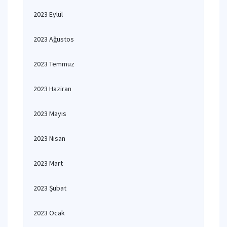
2023 Eylül
2023 Ağustos
2023 Temmuz
2023 Haziran
2023 Mayıs
2023 Nisan
2023 Mart
2023 Şubat
2023 Ocak