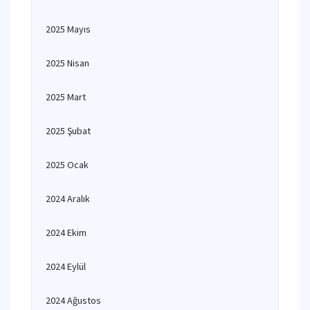
2025 Mayıs
2025 Nisan
2025 Mart
2025 Şubat
2025 Ocak
2024 Aralık
2024 Ekim
2024 Eylül
2024 Ağustos