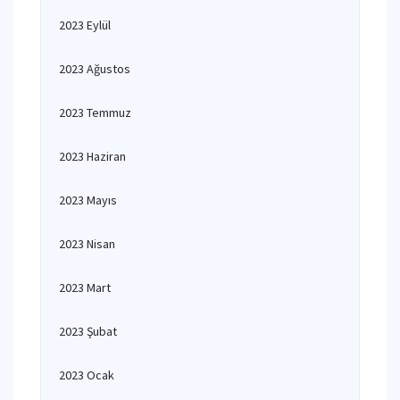
2023 Eylül
2023 Ağustos
2023 Temmuz
2023 Haziran
2023 Mayıs
2023 Nisan
2023 Mart
2023 Şubat
2023 Ocak