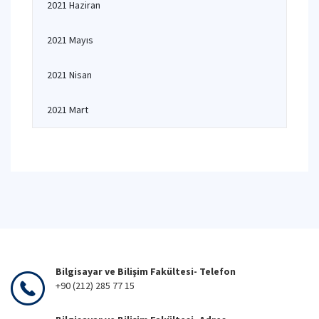
2021 Haziran
2021 Mayıs
2021 Nisan
2021 Mart
Bilgisayar ve Bilişim Fakültesi- Telefon
+90 (212) 285 77 15