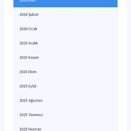
2026 Mart
2026 Şubat
2026 Ocak
2025 Aralık
2025 Kasım
2025 Ekim
2025 Eylül
2025 Ağustos
2025 Temmuz
2025 Haziran