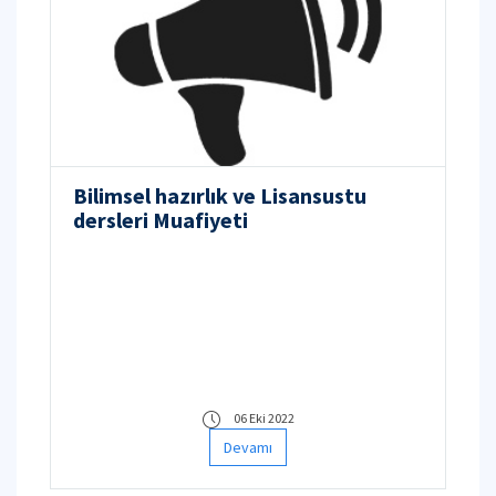
Bilimsel hazırlık ve Lisansustu
dersleri Muafiyeti
06 Eki 2022
Devamı