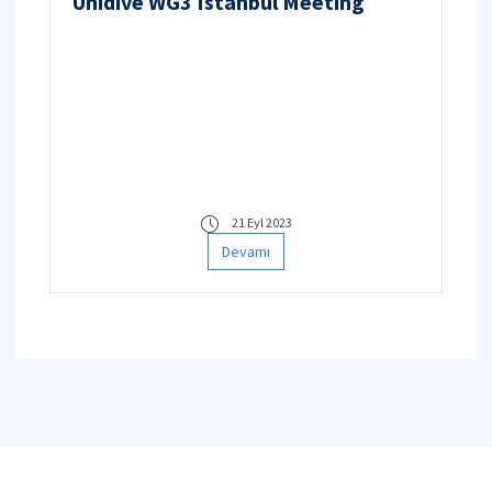
Unidive WG3 Istanbul Meeting
21 Eyl 2023
Devamı