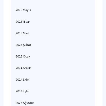
2025 Mayıs
2025 Nisan
2025 Mart
2025 Şubat
2025 Ocak
2024 Aralık
2024 Ekim
2024 Eylül
2024 Ağustos