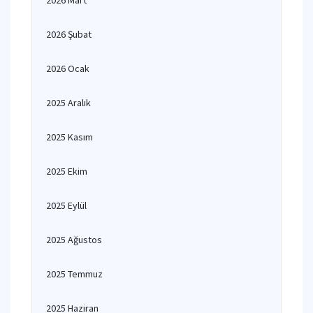
2026 Mart
2026 Şubat
2026 Ocak
2025 Aralık
2025 Kasım
2025 Ekim
2025 Eylül
2025 Ağustos
2025 Temmuz
2025 Haziran