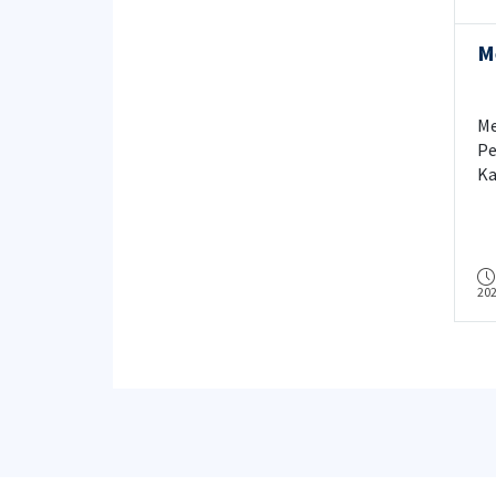
M
Me
Pe
Ka
ku
20