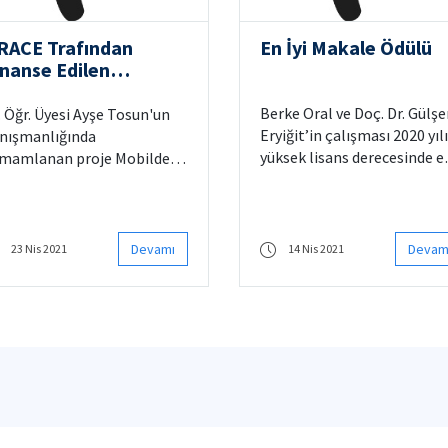
RACE Trafından
En İyi Makale Ödülü
inanse Edilen
iversite-Sanayi İş
rliği Projesi Başarıyla
Berke Oral ve Doç. Dr. Gülşen
. Öğr. Üyesi Ayşe Tosun'un
amamlandı
Eryiğit’in çalışması 2020 yılı
nışmanlığında
yüksek lisans derecesinde e
mamlanan proje Mobildev
iyi makale ödülüne değer
rafından kullanılmaya
görüldü.
şlandı.
Devamı
Devam
23 Nis 2021
14 Nis 2021