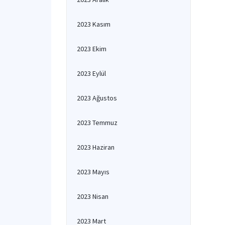
2023 Kasım
2023 Ekim
2023 Eylül
2023 Ağustos
2023 Temmuz
2023 Haziran
2023 Mayıs
2023 Nisan
2023 Mart