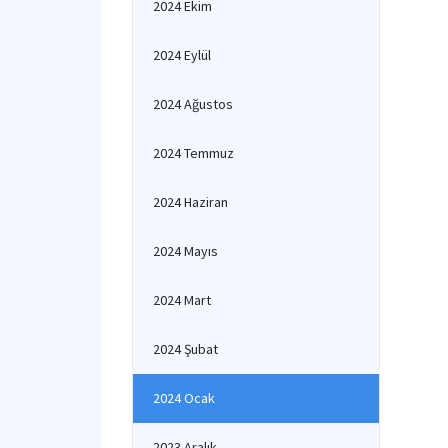
2024 Ekim
2024 Eylül
2024 Ağustos
2024 Temmuz
2024 Haziran
2024 Mayıs
2024 Mart
2024 Şubat
2024 Ocak
2023 Aralık