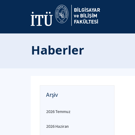
Haberler
Arşiv
2026 Temmuz
2026 Haziran