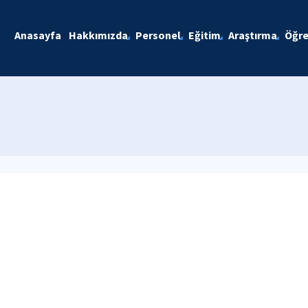
Anasayfa
Hakkımızda
Personel
Eğitim
Araştırma
Öğre