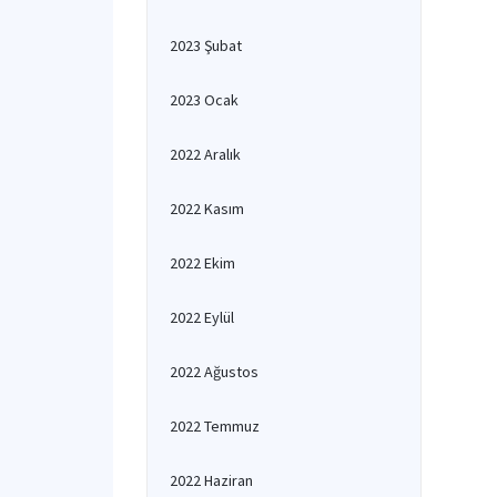
2023 Şubat
2023 Ocak
2022 Aralık
2022 Kasım
2022 Ekim
2022 Eylül
2022 Ağustos
2022 Temmuz
2022 Haziran