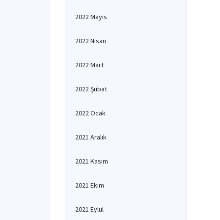
2022 Mayıs
2022 Nisan
2022 Mart
2022 Şubat
2022 Ocak
2021 Aralık
2021 Kasım
2021 Ekim
2021 Eylül