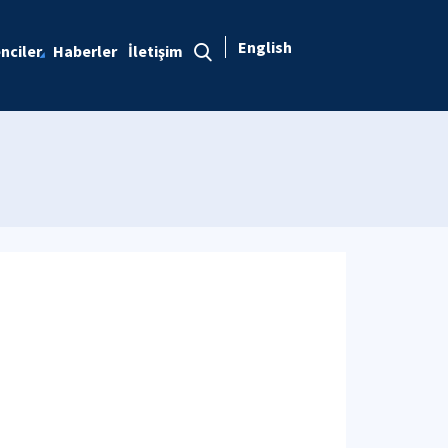
English
nciler
Haberler
İletişim