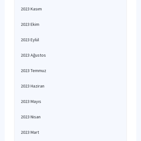
2023 Kasım
2023 Ekim
2023 Eylül
2023 Ağustos
2023 Temmuz
2023 Haziran
2023 Mayıs
2023 Nisan
2023 Mart