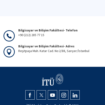
Bilgisayar ve Bilişim Fakültesi- Telefon
+90 (212) 285 77 15
Bilgisayar ve Bilişim Fakültesi- Adres
Reşitpaşa Mah. Katar Cad. No:2/88, Sarıyer/İstanbul