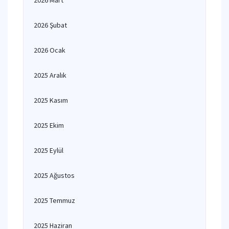
2026 Mart
2026 Şubat
2026 Ocak
2025 Aralık
2025 Kasım
2025 Ekim
2025 Eylül
2025 Ağustos
2025 Temmuz
2025 Haziran