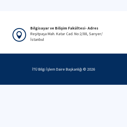
Bilgisayar ve Bilişim Fakültesi- Adres
Reşitpaşa Mah. Katar Cad. No:2/88, Sarıyer/
İstanbul
İTÜ Bilgi İşlem Daire Başkanlığı ©
2026