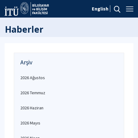
English
Haberler
Arşiv
2026 Ağustos
2026 Temmuz
2026 Haziran
2026 Mayıs