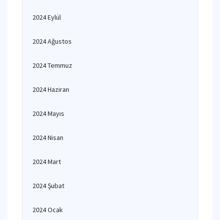
2024 Eylül
2024 Ağustos
2024 Temmuz
2024 Haziran
2024 Mayıs
2024 Nisan
2024 Mart
2024 Şubat
2024 Ocak