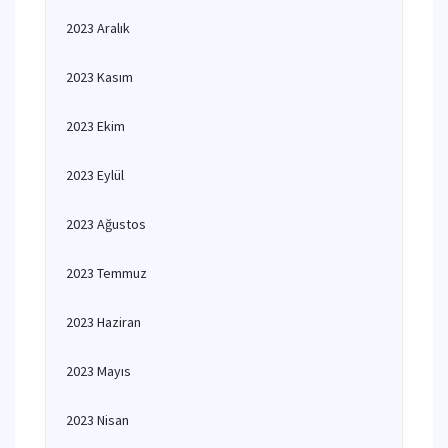
2023 Aralık
2023 Kasım
2023 Ekim
2023 Eylül
2023 Ağustos
2023 Temmuz
2023 Haziran
2023 Mayıs
2023 Nisan