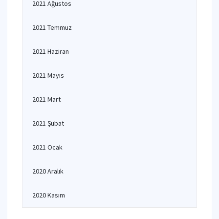
2021 Ağustos
2021 Temmuz
2021 Haziran
2021 Mayıs
2021 Mart
2021 Şubat
2021 Ocak
2020 Aralık
2020 Kasım