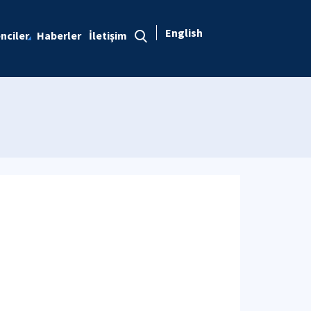
English
nciler
Haberler
İletişim