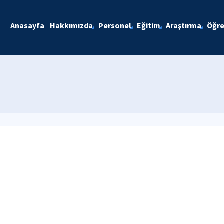
Anasayfa
Hakkımızda
Personel
Eğitim
Araştırma
Öğre