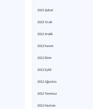
2023 Şubat
2023 Ocak
2022 Aralık
2022 Kasım
2022 Ekim
2022 Eylül
2022 Ağustos
2022 Temmuz
2022 Haziran