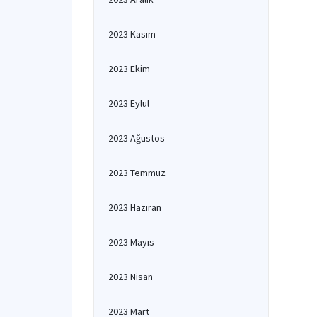
2023 Kasım
2023 Ekim
2023 Eylül
2023 Ağustos
2023 Temmuz
2023 Haziran
2023 Mayıs
2023 Nisan
2023 Mart