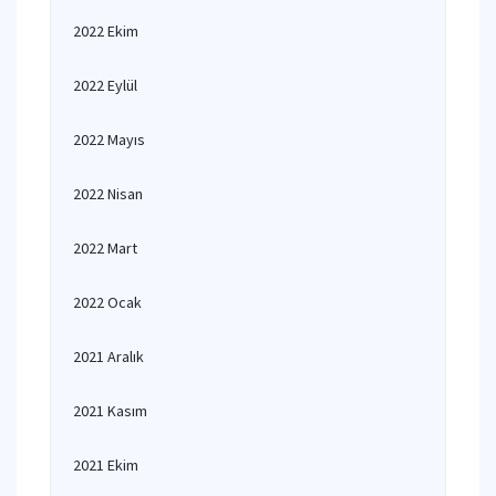
2022 Ekim
2022 Eylül
2022 Mayıs
2022 Nisan
2022 Mart
2022 Ocak
2021 Aralık
2021 Kasım
2021 Ekim