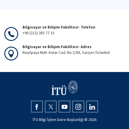
Bilgisayar ve Bilişim Fakültesi- Telefon
+90 (212) 285 77 15
Bilgisayar ve Bilişim Fakültesi- Adres
Reşitpaşa Mah. Katar Cad. No:2/88, Sarıyer/İstanbul
İTÜ Bilgi İşlem Daire Başkanlığı ©
2026