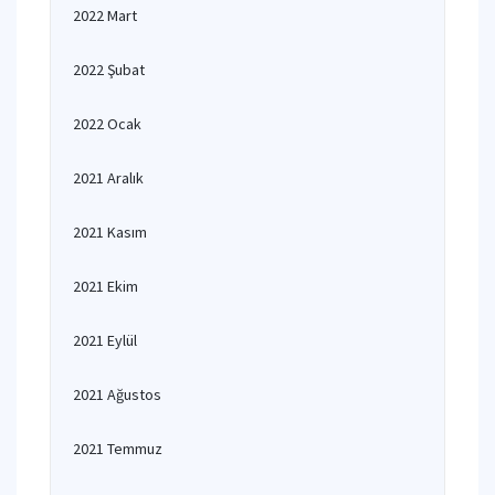
2022 Mart
2022 Şubat
2022 Ocak
2021 Aralık
2021 Kasım
2021 Ekim
2021 Eylül
2021 Ağustos
2021 Temmuz