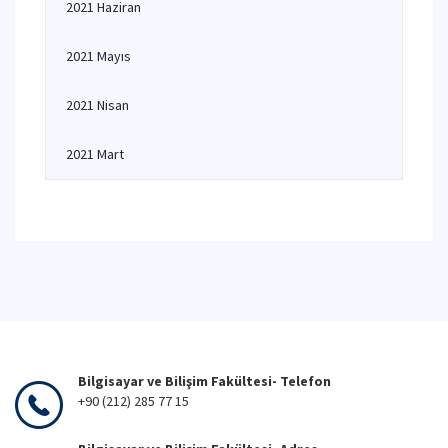
2021 Haziran
2021 Mayıs
2021 Nisan
2021 Mart
Bilgisayar ve Bilişim Fakültesi- Telefon
+90 (212) 285 77 15