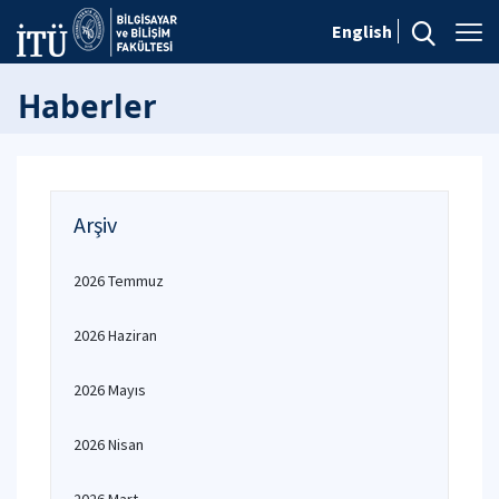
English
Haberler
Arşiv
2026 Temmuz
2026 Haziran
2026 Mayıs
2026 Nisan