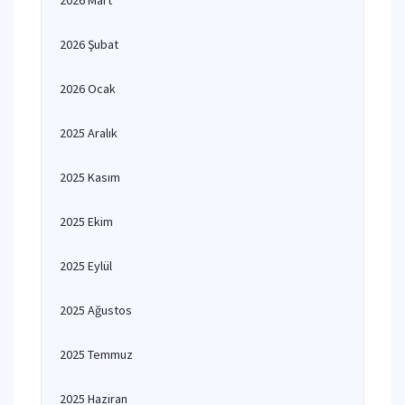
2026 Mart
2026 Şubat
2026 Ocak
2025 Aralık
2025 Kasım
2025 Ekim
2025 Eylül
2025 Ağustos
2025 Temmuz
2025 Haziran