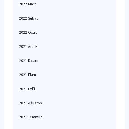
2022 Mart
2022 Şubat
2022 Ocak
2021 Aralık
2021 Kasım
2021 Ekim
2021 Eylül
2021 Ağustos
2021 Temmuz