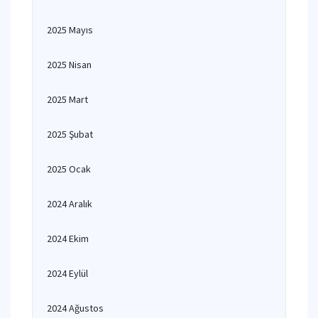
2025 Mayıs
2025 Nisan
2025 Mart
2025 Şubat
2025 Ocak
2024 Aralık
2024 Ekim
2024 Eylül
2024 Ağustos