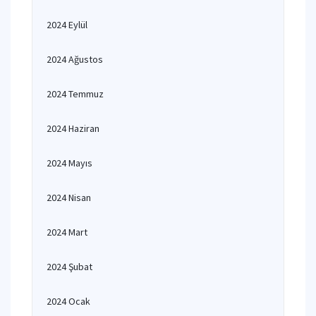
2024 Eylül
2024 Ağustos
2024 Temmuz
2024 Haziran
2024 Mayıs
2024 Nisan
2024 Mart
2024 Şubat
2024 Ocak