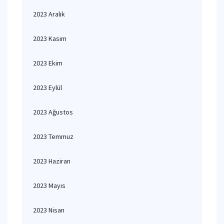
2023 Aralık
2023 Kasım
2023 Ekim
2023 Eylül
2023 Ağustos
2023 Temmuz
2023 Haziran
2023 Mayıs
2023 Nisan