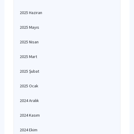
2025 Haziran
2025 Mayıs
2025 Nisan
2025 Mart
2025 Şubat
2025 Ocak
2024 Aralık
2024 Kasım
2024 Ekim