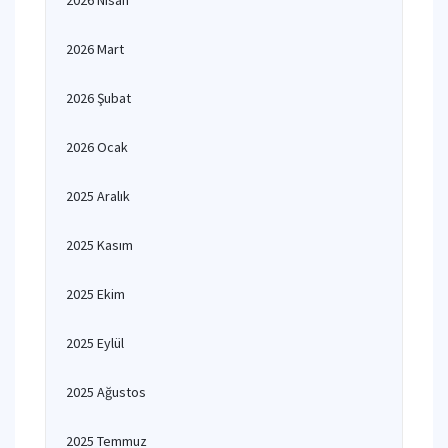
2026 Nisan
2026 Mart
2026 Şubat
2026 Ocak
2025 Aralık
2025 Kasım
2025 Ekim
2025 Eylül
2025 Ağustos
2025 Temmuz