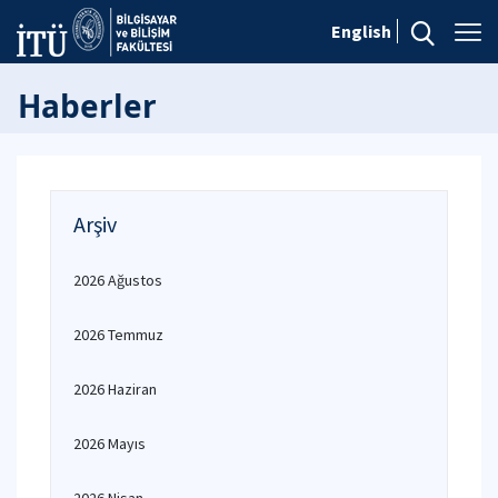
English
Haberler
Arşiv
2026 Ağustos
2026 Temmuz
2026 Haziran
2026 Mayıs