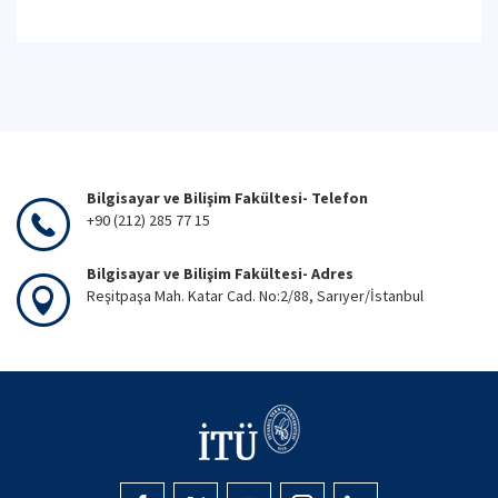
Bilgisayar ve Bilişim Fakültesi- Telefon
+90 (212) 285 77 15
Bilgisayar ve Bilişim Fakültesi- Adres
Reşitpaşa Mah. Katar Cad. No:2/88, Sarıyer/İstanbul