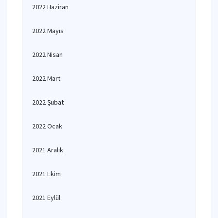
2022 Haziran
2022 Mayıs
2022 Nisan
2022 Mart
2022 Şubat
2022 Ocak
2021 Aralık
2021 Ekim
2021 Eylül