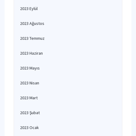
2023 Eylül
2023 Ağustos
2023 Temmuz
2023 Haziran
2023 Mayıs
2023 Nisan
2023 Mart
2023 Şubat
2023 Ocak