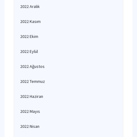
2022 Aralık
2022 Kasım
2022 Ekim
2022 Eylül
2022 Ağustos
2022 Temmuz
2022 Haziran
2022 Mayıs
2022 Nisan