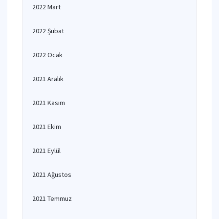
2022 Mart
2022 Şubat
2022 Ocak
2021 Aralık
2021 Kasım
2021 Ekim
2021 Eylül
2021 Ağustos
2021 Temmuz