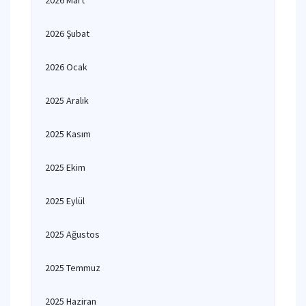
2026 Mart
2026 Şubat
2026 Ocak
2025 Aralık
2025 Kasım
2025 Ekim
2025 Eylül
2025 Ağustos
2025 Temmuz
2025 Haziran