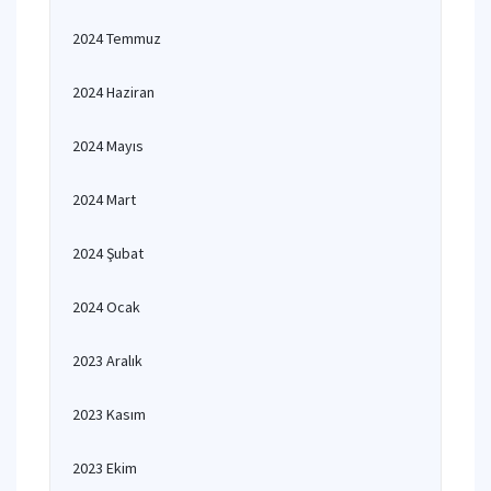
2024 Temmuz
2024 Haziran
2024 Mayıs
2024 Mart
2024 Şubat
2024 Ocak
2023 Aralık
2023 Kasım
2023 Ekim