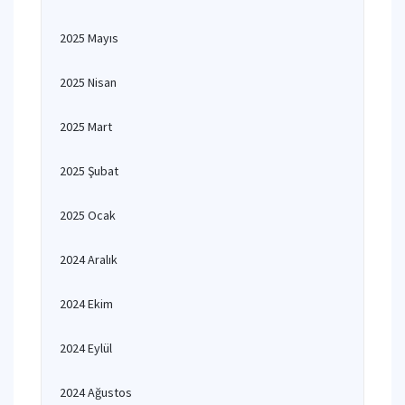
2025 Mayıs
2025 Nisan
2025 Mart
2025 Şubat
2025 Ocak
2024 Aralık
2024 Ekim
2024 Eylül
2024 Ağustos