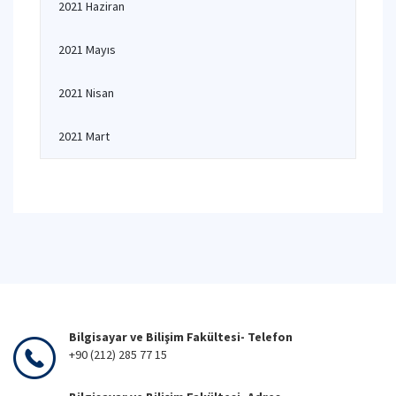
2021 Haziran
2021 Mayıs
2021 Nisan
2021 Mart
Bilgisayar ve Bilişim Fakültesi- Telefon
+90 (212) 285 77 15