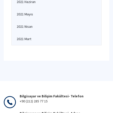
2021 Haziran
2021 Mayıs
2021 Nisan
2021 Mart
Bilgisayar ve Bilişim Fakültesi- Telefon
+90 (212) 285 77 15