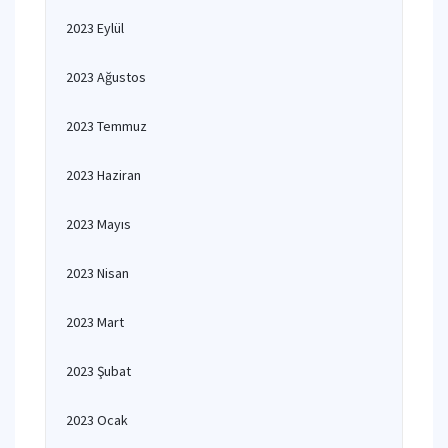
2023 Eylül
2023 Ağustos
2023 Temmuz
2023 Haziran
2023 Mayıs
2023 Nisan
2023 Mart
2023 Şubat
2023 Ocak