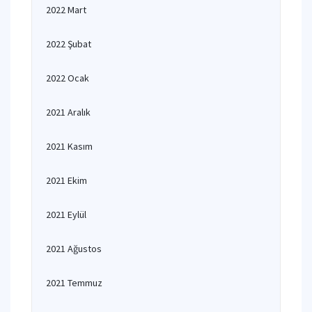
2022 Mart
2022 Şubat
2022 Ocak
2021 Aralık
2021 Kasım
2021 Ekim
2021 Eylül
2021 Ağustos
2021 Temmuz