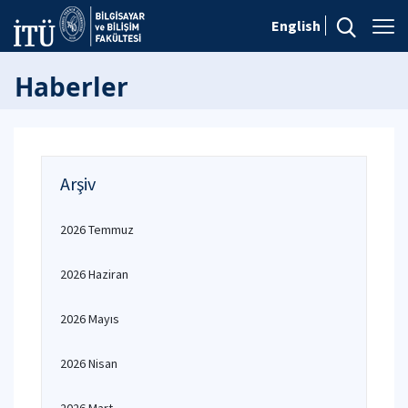
English
Haberler
Arşiv
2026 Temmuz
2026 Haziran
2026 Mayıs
2026 Nisan