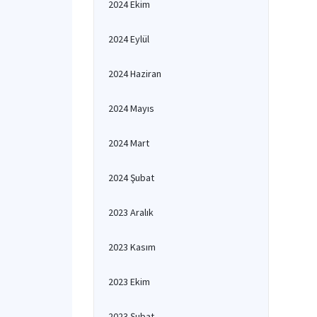
2024 Ekim
2024 Eylül
2024 Haziran
2024 Mayıs
2024 Mart
2024 Şubat
2023 Aralık
2023 Kasım
2023 Ekim
2023 Şubat