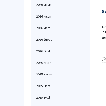
2026 Mayıs
S
2026 Nisan
Do
2026 Mart
23
gü
2026 Şubat
il
2026 Ocak
2025 Aralık
20
2025 Kasım
2025 Ekim
2025 Eylül