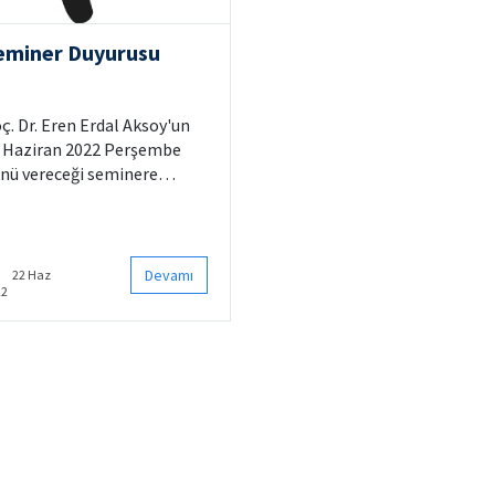
eminer Duyurusu
ç. Dr. Eren Erdal Aksoy'un
 Haziran 2022 Perşembe
nü vereceği seminere
gilnenen herkes davetlidir.
Devamı
22 Haz
22