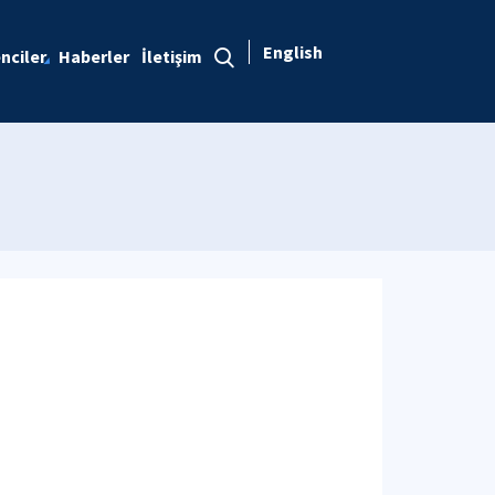
English
nciler
Haberler
İletişim