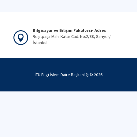
Bilgisayar ve Bilişim Fakültesi- Adres
Reşitpaşa Mah. Katar Cad. No:2/88, Sarıyer/
İstanbul
İTÜ Bilgi İşlem Daire Başkanlığı ©
2026