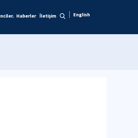
English
nciler
Haberler
İletişim