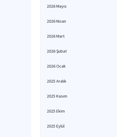
2026 Mayıs
2026 Nisan
2026 Mart
2026 Şubat
2026 Ocak
2025 Aralık
2025 Kasım
2025 Ekim
2025 Eylül