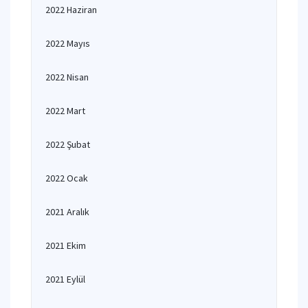
2022 Haziran
2022 Mayıs
2022 Nisan
2022 Mart
2022 Şubat
2022 Ocak
2021 Aralık
2021 Ekim
2021 Eylül