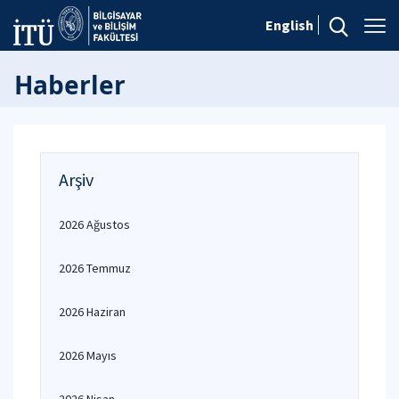
English
Haberler
Arşiv
2026 Ağustos
2026 Temmuz
2026 Haziran
2026 Mayıs