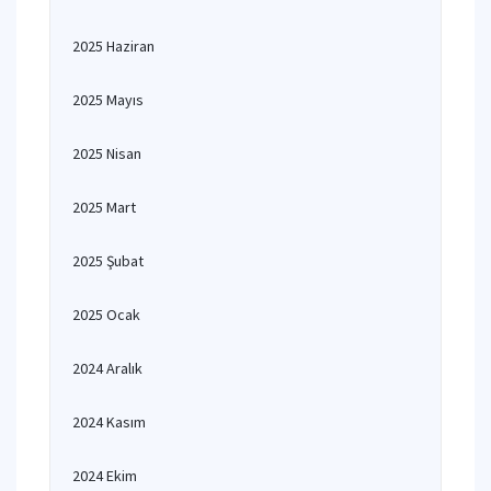
2025 Haziran
2025 Mayıs
2025 Nisan
2025 Mart
2025 Şubat
2025 Ocak
2024 Aralık
2024 Kasım
2024 Ekim