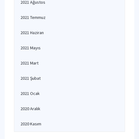
2021 Ağustos
2021 Temmuz
2021 Haziran
2021 Mayıs
2021 Mart
2021 Şubat
2021 Ocak
2020 Aralık
2020 Kasım