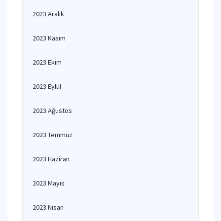
2023 Aralık
2023 Kasım
2023 Ekim
2023 Eylül
2023 Ağustos
2023 Temmuz
2023 Haziran
2023 Mayıs
2023 Nisan