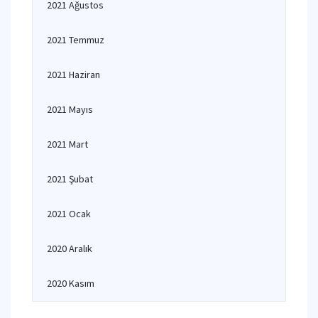
2021 Ağustos
2021 Temmuz
2021 Haziran
2021 Mayıs
2021 Mart
2021 Şubat
2021 Ocak
2020 Aralık
2020 Kasım