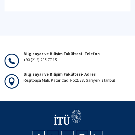
Bilgisayar ve Bilişim Fakültesi- Telefon
+90 (212) 285 77 15
Bilgisayar ve Bilişim Fakültesi- Adres
Reşitpaşa Mah. Katar Cad. No:2/88, Sarıyer/İstanbul