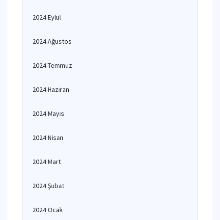
2024 Eylül
2024 Ağustos
2024 Temmuz
2024 Haziran
2024 Mayıs
2024 Nisan
2024 Mart
2024 Şubat
2024 Ocak