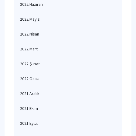
2022 Haziran
2022 Mayıs
2022 Nisan
2022 Mart
2022 Şubat
2022 Ocak
2021 Aralık
2021 Ekim
2021 Eylül