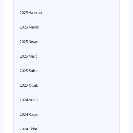
2025 Haziran
2025 Mayıs
2025 Nisan
2025 Mart
2025 Şubat
2025 Ocak
2024 Aralık
2024 Kasım
2024 Ekim