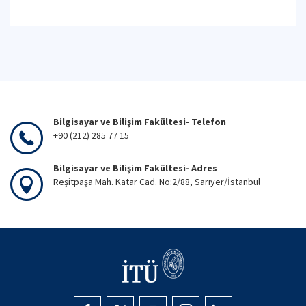
Bilgisayar ve Bilişim Fakültesi- Telefon
+90 (212) 285 77 15
Bilgisayar ve Bilişim Fakültesi- Adres
Reşitpaşa Mah. Katar Cad. No:2/88, Sarıyer/İstanbul