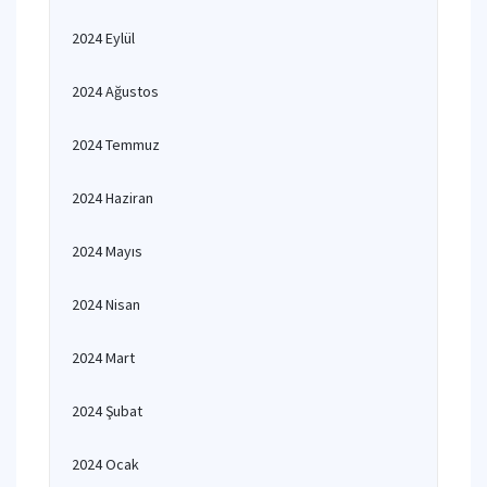
2024 Eylül
2024 Ağustos
2024 Temmuz
2024 Haziran
2024 Mayıs
2024 Nisan
2024 Mart
2024 Şubat
2024 Ocak