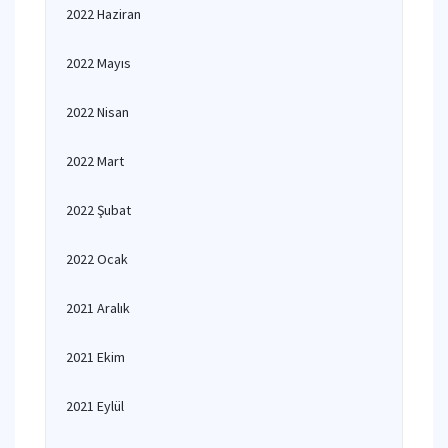
2022 Haziran
2022 Mayıs
2022 Nisan
2022 Mart
2022 Şubat
2022 Ocak
2021 Aralık
2021 Ekim
2021 Eylül