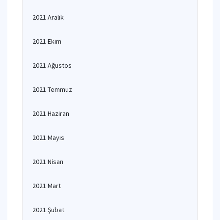
2021 Aralık
2021 Ekim
2021 Ağustos
2021 Temmuz
2021 Haziran
2021 Mayıs
2021 Nisan
2021 Mart
2021 Şubat