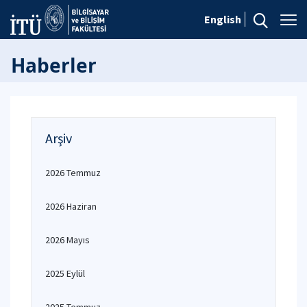
English
Haberler
Arşiv
2026 Temmuz
2026 Haziran
2026 Mayıs
2025 Eylül