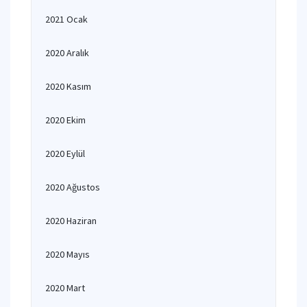
2021 Ocak
2020 Aralık
2020 Kasım
2020 Ekim
2020 Eylül
2020 Ağustos
2020 Haziran
2020 Mayıs
2020 Mart