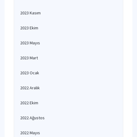
2023 Kasım
2023 Ekim
2023 Mayıs
2023 Mart
2023 Ocak
2022 Aralık
2022 Ekim
2022 Ağustos
2022 Mayıs