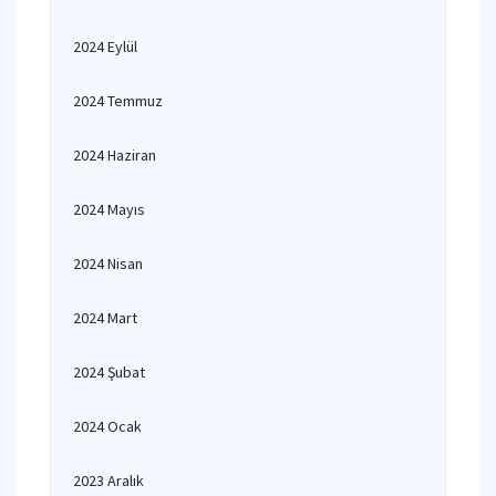
2024 Eylül
2024 Temmuz
2024 Haziran
2024 Mayıs
2024 Nisan
2024 Mart
2024 Şubat
2024 Ocak
2023 Aralık