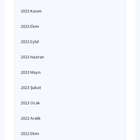
2023 Kasım
2023 Ekim
2023 Eylül
2023 Haziran
2023 Mayıs
2023 Şubat
2023 Ocak
2022 Aralık
2022 Ekim