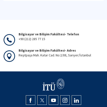
Bilgisayar ve Bilişim Fakültesi- Telefon
+90 (212) 285 77 15
Bilgisayar ve Bilişim Fakültesi- Adres
Reşitpaşa Mah. Katar Cad. No:2/88, Sarıyer/İstanbul