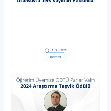
Lisansüstü Ders Kayıtları Hakkında
11 Şub 2025
Devamı